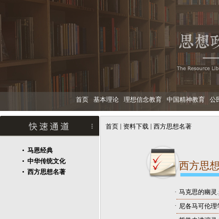
首页
基本理论
理想信念教育
中国精神教育
公
首页
资料下载
西方思想名著
马恩经典
中华传统文化
西方思
西方思想名著
·
马克思的幽灵.p
·
尼各马可伦理学.