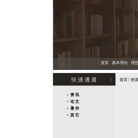
首页
基本理论
理
首页
资
资 讯
论 文
著 作
其 它