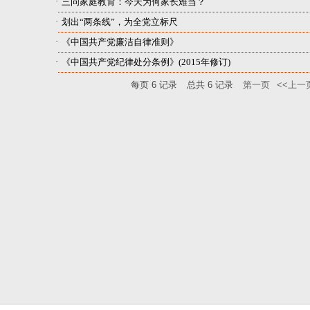
·
三问家庭教育：今天为何家长难当？
·
划出“两条线”，为全党立标尺
·
《中国共产党廉洁自律准则》
·
《中国共产党纪律处分条例》(2015年修订)
每页
6
记录
总共
6
记录
第一页
<<上一