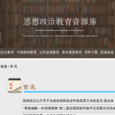
想信念教育
中国精神教育
公民道德教育
基本素质教育
资料下载
资源速递
源速递
资 讯
资 讯
·
国务院办公厅关于全面加强和改进学校美育工作的意见 国办发〔2
·
“青春旗帜—向祖国致敬”第二届全国高校升旗手交流展示活动