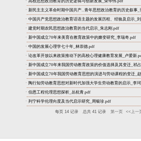
·
高校思想政治教育的历史逻辑与创新发展_荣华伟.pdf​
·
新民主主义革命时期中国共产...青年思想政治教育的历史叙事_张旭.
·
中国共产党思想政治教育话语主题的发展历程、经验及启示_刘爱玲
·
建党时期农民思想政治教育的当代启示_朱志刚.pdf​
·
新中国成立70年来美育在教育政策中的嬗变研究_李瑞奇.pdf
·
中国的发展心理学七十年_林崇德.pdf
·
论改革开放以来政策推动下的高校心理健康教育发展_卢爱新.pd
·
新中国成立70年来我国劳动教育政策的价值选择及其变迁_祁占勇
·
新中国成立70年我国劳动教育思想的演进与劳动课程的变迁_赵长
·
陶行知劳动教育思想对新时代加强大学生劳动教育的启示_李珂.p
·
伯恩工程伦理思想探析_丛杭青.pdf
·
列宁科学伦理向度及当代启示研究_周银珍.pdf
每页
14
记录
总共
41
记录
第一页
<<上一