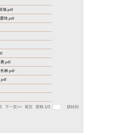
pdf​
.pdf​
f
.pdf
林.pdf
df
页
下一页>>
尾页
页码
1
/
3
跳转到