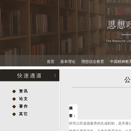
首页
基本理论
理想信念教育
中国精神教
公
资 讯
论 文
著 作
摘
其 它
要：
研究公民道德素养的生成机制，是开展