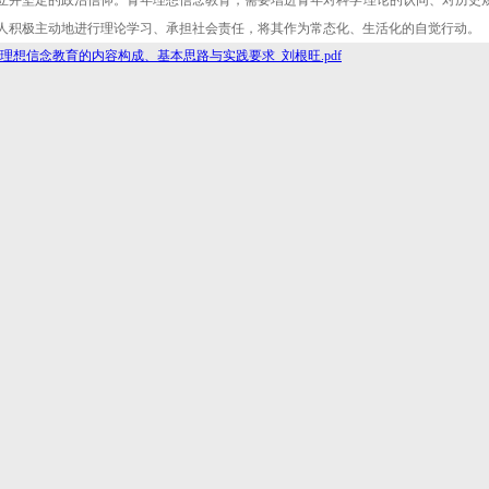
立并坚定的政治信仰。青年理想信念教育，需要增进青年对科学理论的认同、对历史
人积极主动地进行理论学习、承担社会责任，将其作为常态化、生活化的自觉行动。
理想信念教育的内容构成、基本思路与实践要求_刘根旺.pdf