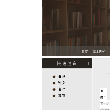
首页
基本理论
资 讯
论 文
著 作
摘
其 它
要：
青年是