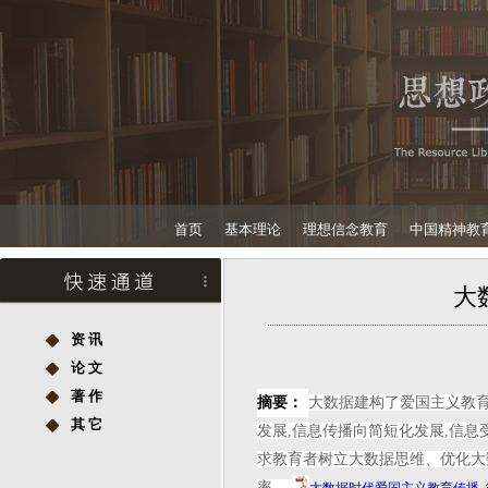
首页
基本理论
理想信念教育
中国精神教
大
资 讯
论 文
著 作
摘要：
大数据建构了爱国主义教育
其 它
发展,信息传播向简短化发展,信
求教育者树立大数据思维、优化大
率。