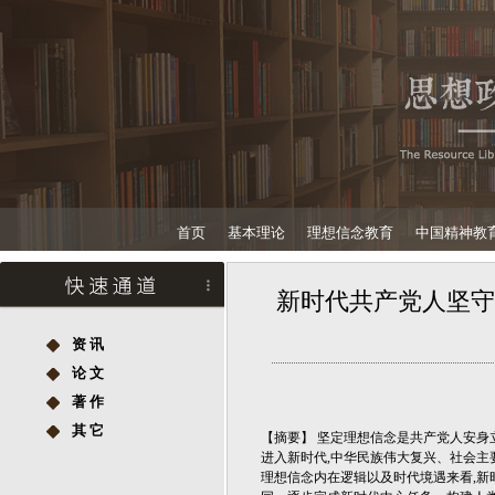
首页
基本理论
理想信念教育
中国精神教
新时代共产党人坚守
资 讯
论 文
著 作
其 它
【摘要】
坚定理想信念是共产党人安身
进入新时代,中华民族伟大复兴、社会主
理想信念内在逻辑以及时代境遇来看,