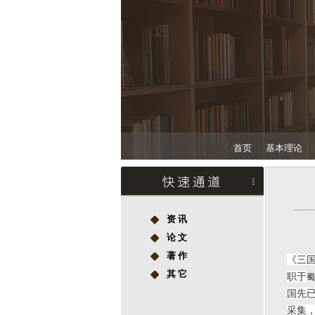
首页
基本理论
资 讯
论 文
著 作
《三
其 它
职于
蜀
国先
采集