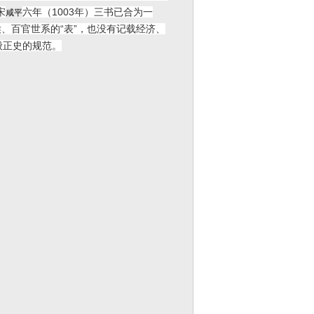
宋
六年（1003年）三书已合为一
咸平
、百官世系的“表”，也没有记载经济、
般正史的规范。