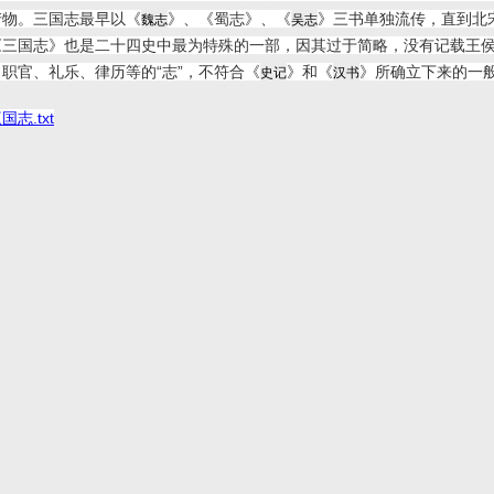
产物。三国志最早以《
》、《蜀志》、《
》三书单独流传，直到北
魏志
吴志
《三国志》也是二十四史中最为特殊的一部，因其过于简略，没有记载王侯
职官、礼乐、律历等的“志”，不符合《
》和《
》所确立下来的一
史记
汉书
国志.txt