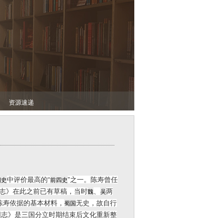
资源速递
中评价最高的“
”之一。陈寿曾任
四史
前四史
志》在此之前已有草稿，当时
、
两
魏
吴
陈寿依据的基本材料，
无史，故自行
蜀国
国志》是三国分立时期结束后文化重新整