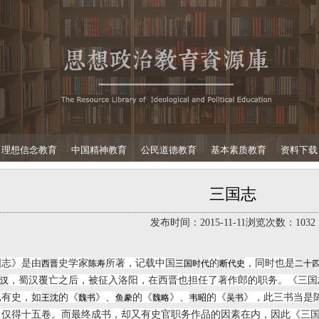
理想信念教育
中国精神教育
公民道德教育
基本素质教育
资料下载
三国志
发布时间：
2015-11-11
浏览次数：
1032
国志》是由
史学家
所著，记载中国
的
，同时也是
西晋
陈寿
三国时代
断代史
二十
，蜀汉覆亡之后，被征入洛阳，在西晋也担任了著作郎的职务。《三国
汉
已有史，如
的《
》、
的《
》、
的《
》，此三书当是
王沈
魏书
鱼豢
魏略
韦昭
吴书
，仅得十五卷。而最终成书，却又有史官职务作品的因素在内，因此《三