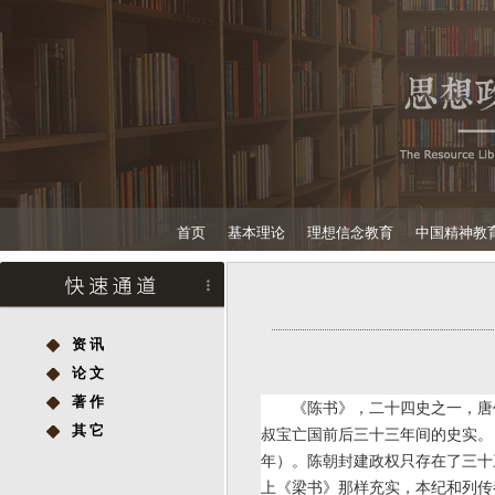
首页
基本理论
理想信念教育
中国精神教
资 讯
论 文
著 作
《陈书》，二十四史之一，唐
其 它
叔宝亡国前后三十三年间的史实。
年）。陈朝封建政权只存在了三十
上《梁书》那样充实，本纪和列传