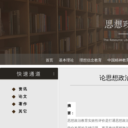
首页
基本理论
理想信念教育
中国精神教
论思想政治
资 讯
论 文
著 作
摘
其 它
要：
思想政治教育实效性评价是打通思想政