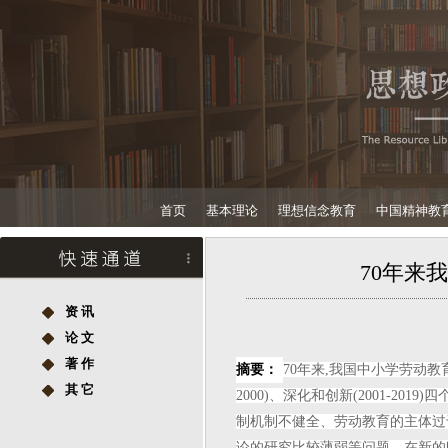
首页
基本理论
理想信念教育
中国精神教
70年来
资 讯
论 文
著 作
摘要：
70年来,我国中小学劳动教育政策
其 它
2000)、深化和创新(2001-2
制机制不健全、劳动教育的主体过
论的研究比较薄弱等问题。在新的