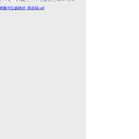
精髓与弘扬路径_燕连福.pdf