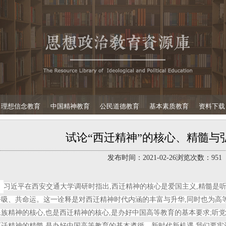
理想信念教育
中国精神教育
公民道德教育
基本素质教育
资料下载
试论“西迁精神”的核心、精髓与
发布时间：
2021-02-26
浏览次数：
951
：
习近平在西安交通大学调研时指出,西迁精神的核心是爱国主义,精髓是
呼吸、共命运。这一诠释是对西迁精神时代内涵的丰富与升华,同时也为高
族精神的核心,也是西迁精神的核心,是办好中国高等教育的基本要求;听党
迁精神的精髓,是办好中国高等教育的基本遵循。新时代新机遇,我们要牢