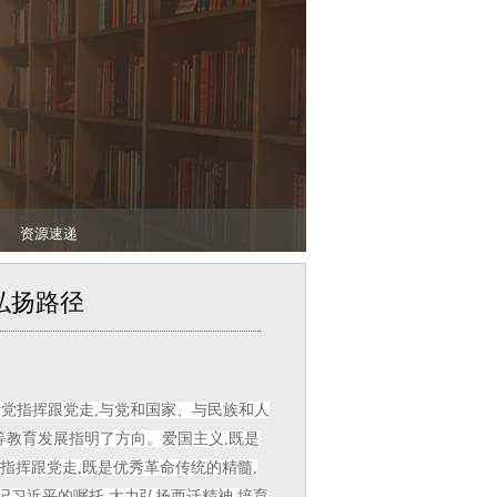
资源速递
弘扬路径
听党指挥跟党走,与党和国家、与民族和人
等教育发展指明了方向。爱国主义,既是
指挥跟党走,既是优秀革命传统的精髓,
记习近平的嘱托,大力弘扬西迁精神,培育